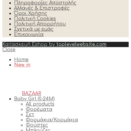
Πληροφορίες Αποστολής
Αλλαγές & Επιστροφές
Όροι Χρήσης
Πολιτική Cookies
Πολιτική Απορρήτου
Σχετικά με εμάς
Επικοινωνία
Κατασκευή Eshop by
toplevelwebsite.com
Close
Home
New in
BAZAAR
Baby Girl (0-24M)
All products
Φορέματα
Σετ
Φορμάκια/Κορμάκια
Φούστες
Μπλούζες