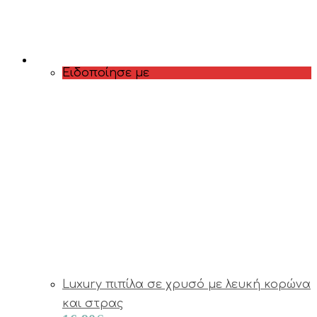
Ειδοποίησε με
Luxury πιπίλα σε χρυσό με λευκή κορώνα
και στρας