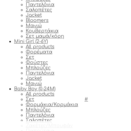
Παντελόνια
Σαλοπέτες
Jacket
Bloomers
Μαγιώ
Κουβερτάκια
Σετ μαμά/κόρη
Mini Girl (2-6Y)
All products
Φορέματα
Σετ
Φούστες
Μπλούζες
Παντελόνια
Jacket
Μαγιώ
Baby Boy (0-24M)
All products
Σετ
#
Φορμάκια/Κορμάκια
Μπλούζες
Παντελόνια
Σαλοπέτες
Ζακέτες/Μπουφάν