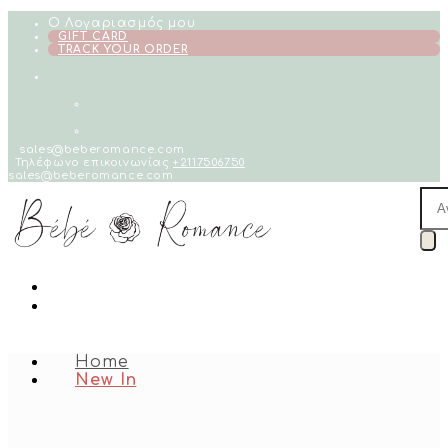
Skip
Ο Λογαριασμός μου
to
GIFT CARD
TRACK YOUR ORDER
content
sales@beberomance.com
Τηλέφωνο επικοινωνίας
+2117506750
sales@beberomance.com
Pro
sea
Home
New In