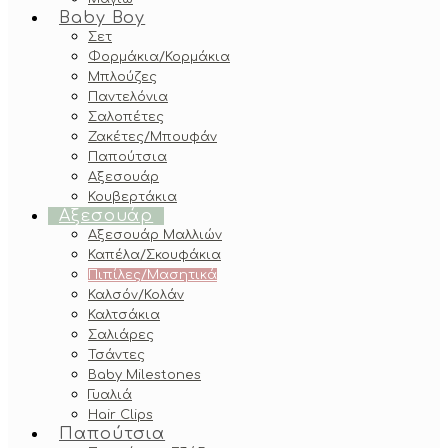
Baby Boy
Σετ
Φορμάκια/Κορμάκια
Μπλούζες
Παντελόνια
Σαλοπέτες
Ζακέτες/Μπουφάν
Παπούτσια
Αξεσουάρ
Κουβερτάκια
Αξεσουάρ
Αξεσουάρ Μαλλιών
Καπέλα/Σκουφάκια
Πιπίλες/Μασητικά
Καλσόν/Κολάν
Καλτσάκια
Σαλιάρες
Τσάντες
Baby Milestones
Γυαλιά
Hair Clips
Παπούτσια