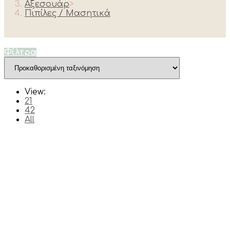
Αξεσουάρ
>
Πιπίλες / Μασητικά
Φίλτρα
View:
21
42
All