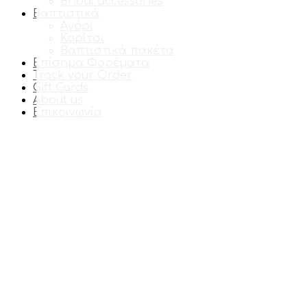
Bridal accessories
Βαπτιστικά
Αγόρι
Κορίτσι
Βαπτιστικά πακέτα
Επίσημα Φορέματα
Track your Order
Gift Cards
About us
Επικοινωνία