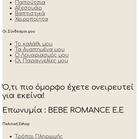
Παπούτσια
Αξεσουάρ
Βαπτιστικά
Χειροποίητα
Οι Σύνδεσμοι μου
Το καλάθι μου
Τα Αγαπημένα μου
Ο Λογαριασμός μου
Οι Παραγγελίες μου
Ό,τι πιο όμορφο έχετε ονειρευτεί
για εκείνα!
Επωνυμία : BEBE ROMANCE E.E
Πολιτική Eshop
Τρόποι Πληρωμής