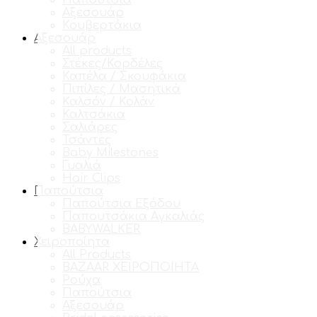
Παπούτσια
Αξεσουάρ
Κουβερτάκια
Αξεσουάρ
All products
Στέκες/Κορδέλες
Καπέλα / Σκουφάκια
Πιπίλες / Μασητικά
Καλσόν / Κολάν
Καλτσάκια
Σαλιάρες
Τσάντες
Baby Milestones
Γυαλιά
Hair Clips
Παπούτσια
Παπούτσια Εξόδου
Παπουτσάκια Αγκαλιάς
BABYWALKER
Χειροποίητα
All Products
BAZAAR ΧΕΙΡΟΠΟΙΗΤΑ
Ρούχα
Παπούτσια
Αξεσουάρ