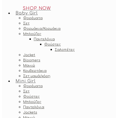
SHOP NOW
Baby Girl
Φορέματα
Σετ
Φορμάκια/Κορμάκια
Μπλούζες
Παντελόνια
Φούστες
Σαλοπέτες
Jacket
Bloomers
Μαγιώ
Κουβερτάκια
Σετ μαμά/κόρη
Mini Girl
Φορέματα
Σετ
Φούστες
Μπλούζες
Παντελόνια
Jackets
Μαγιώ