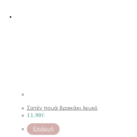
Σατέν πουά βρακάκι λευκό
11.90
€
This
Επιλογή
product