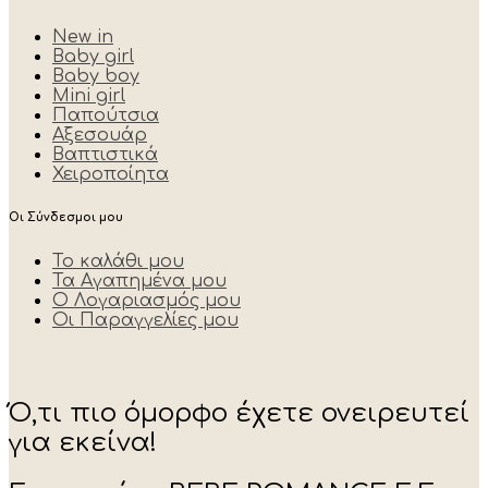
New in
Baby girl
Baby boy
Mini girl
Παπούτσια
Αξεσουάρ
Βαπτιστικά
Χειροποίητα
Οι Σύνδεσμοι μου
Το καλάθι μου
Τα Αγαπημένα μου
Ο Λογαριασμός μου
Οι Παραγγελίες μου
Ό,τι πιο όμορφο έχετε ονειρευτεί
για εκείνα!