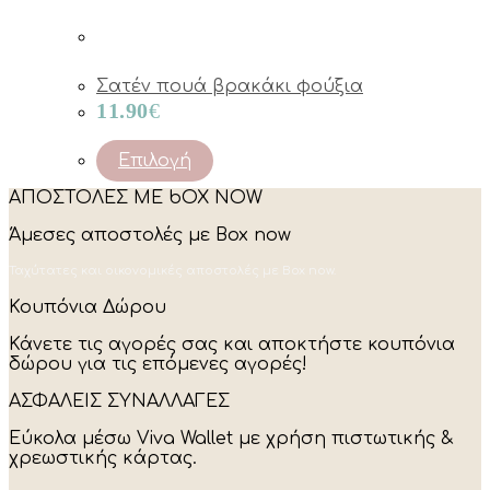
Σατέν πουά βρακάκι φούξια
11.90
€
This
Επιλογή
product
ΑΠΟΣΤΟΛΕΣ ΜΕ bOX NOW
has
multiple
Άμεσες αποστολές με Box now
variants.
The
Ταχύτατες και οικονομικές αποστολές με Box now.
options
may
Κουπόνια Δώρου
be
chosen
Κάνετε τις αγορές σας και αποκτήστε κουπόνια
on
δώρου για τις επόμενες αγορές!
the
product
ΑΣΦΑΛΕΙΣ ΣΥΝΑΛΛΑΓΕΣ
page
Εύκολα μέσω Viva Wallet με χρήση πιστωτικής &
χρεωστικής κάρτας.