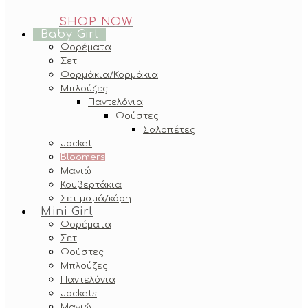
SHOP NOW
Baby Girl
Φορέματα
Σετ
Φορμάκια/Κορμάκια
Μπλούζες
Παντελόνια
Φούστες
Σαλοπέτες
Jacket
Bloomers
Μαγιώ
Κουβερτάκια
Σετ μαμά/κόρη
Mini Girl
Φορέματα
Σετ
Φούστες
Μπλούζες
Παντελόνια
Jackets
Μαγιώ