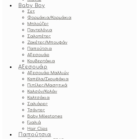
Baby Boy
Σετ
Φορμάκια/Κορμάκια
Μπλούζες
Παντελόνια
Σαλοπέτες
Ζακέτες/Μπουφάν
Παπούτσια
Αξεσουάρ
Κουβερτάκια
Αξεσουάρ
Αξεσουάρ Μαλλιών
Καπέλα/Σκουφάκια
Πιπίλες/Μασητικά
Καλσόν/Κολάν
Καλτσάκια
Σαλιάρες
Τσάντες
Baby Milestones
Γυαλιά
Hair Clips
Παπούτσια