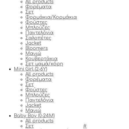
All products
Φορέματα
Σετ
Φορμάκια/Κορμάκια
Φούστες
Μπλούζες
Παντελόνια
Σαλοπέτες
Jacket
Bloomers
Μαγιώ
Κουβερτάκια
Σετ μαμά/κόρη
Mini Girl (2-6Y)
All products
Φορέματα
Σετ
Φούστες
Μπλούζες
Παντελόνια
Jacket
Μαγιώ
Baby Boy (0-24M)
All products
Σετ
#