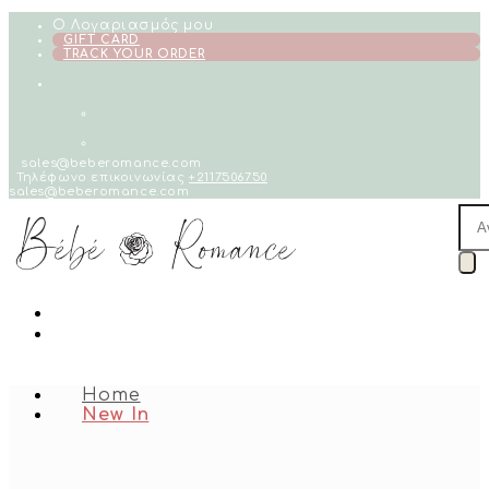
Skip
Ο Λογαριασμός μου
to
GIFT CARD
TRACK YOUR ORDER
content
sales@beberomance.com
Τηλέφωνο επικοινωνίας
+2117506750
sales@beberomance.com
Pro
sea
Home
New In