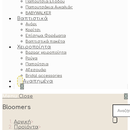
Παπούτσια Εξόδου
Παπουτσάκια Αγκαλιάς
BABYWALKER
Βαπτιστικά
Αγόρι
Κορίτσι
Επίσημα Φορέματα
Βαπτιστικά πακέτα
Χειροποίητα
Bazaar χειροποίητα
Ρούχα
Παπούτσια
Αξεσουάρ
Bridal accessories
Αγαπημένα
0
Menu
Close
0
Bloomers
Produc
search
Αρχική
>
Προϊόντα
>