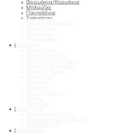
Φορμάκια/Κορμάκια
Μπλούζες
Παντελόνια
Σαλοπέτες
Ζακέτες/Μπουφάν
Παπούτσια
Αξεσουάρ
Κουβερτάκια
Αξεσουάρ
All products
Στέκες/Κορδέλες
Καπέλα / Σκουφάκια
Πιπίλες / Μασητικά
Καλσόν / Κολάν
Καλτσάκια
Σαλιάρες
Τσάντες
Baby Milestones
Γυαλιά
Hair Clips
Παπούτσια
Παπούτσια Εξόδου
Παπουτσάκια Αγκαλιάς
BABYWALKER
Χειροποίητα