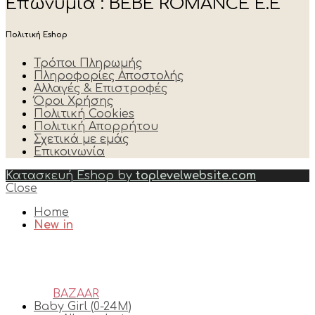
Επωνυμία : BEBE ROMANCE E.E
Πολιτική Eshop
Τρόποι Πληρωμής
Πληροφορίες Αποστολής
Αλλαγές & Επιστροφές
Όροι Χρήσης
Πολιτική Cookies
Πολιτική Απορρήτου
Σχετικά με εμάς
Επικοινωνία
Κατασκευή Eshop by
toplevelwebsite.com
Close
Home
New in
BAZAAR
Baby Girl (0-24M)