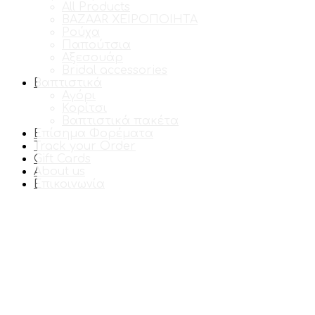
All Products
BAZAAR ΧΕΙΡΟΠΟΙΗΤΑ
Ρούχα
Παπούτσια
Αξεσουάρ
Bridal accessories
Βαπτιστικά
Αγόρι
Κορίτσι
Βαπτιστικά πακέτα
Επίσημα Φορέματα
Track your Order
Gift Cards
About us
Επικοινωνία