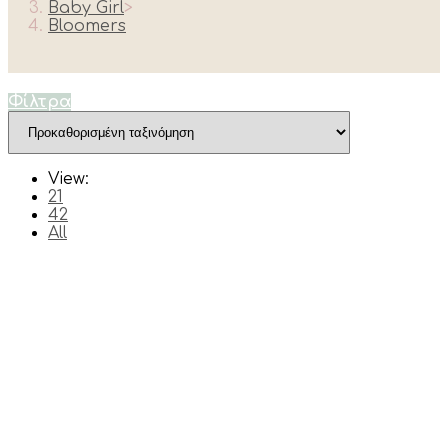
Baby Girl
>
Bloomers
Φίλτρα
View:
21
42
All