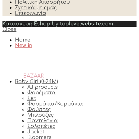
Πολιτική Απορρήτου
Σχετικά με εμάς
Επικοινωνία
Κατασκευή Eshop by
toplevelwebsite.com
Close
Home
New in
BAZAAR
Baby Girl (0-24M)
All products
Φορέματα
Σετ
Φορμάκια/Κορμάκια
Φούστες
Μπλούζες
Παντελόνια
Σαλοπέτες
Jacket
Bloomers