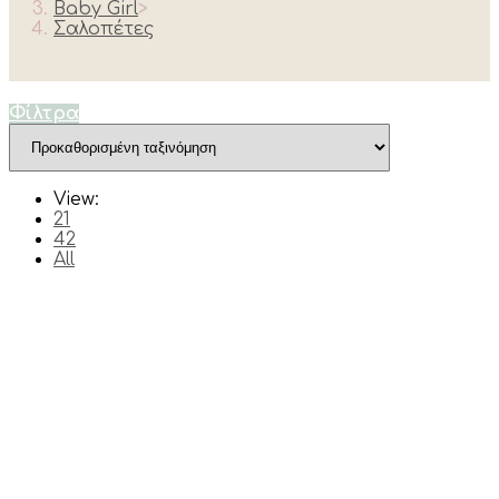
Baby Girl
>
Σαλοπέτες
Φίλτρα
View:
21
42
All