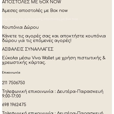
ΑΠΟΣΤΟΛΕΣ ΜΕ bOX NOW
has
multiple
Άμεσες αποστολές με Box now
variants.
The
Ταχύτατες και οικονομικές αποστολές με Box now.
options
may
Κουπόνια Δώρου
be
chosen
Κάνετε τις αγορές σας και αποκτήστε κουπόνια
on
δώρου για τις επόμενες αγορές!
the
product
ΑΣΦΑΛΕΙΣ ΣΥΝΑΛΛΑΓΕΣ
page
Εύκολα μέσω Viva Wallet με χρήση πιστωτικής &
χρεωστικής κάρτας.
Επικοινωνία
211 7506750
Τηλεφωνική επικοινωνία : Δευτέρα-Παρασκευή
9:00-17:00
698 1962475
Τηλεφωνική επικοινωνία : Δευτέρα-Παρασκευή