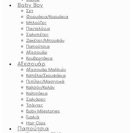
Baby Boy
Σετ
Φορμάκια/Κορμάκια
Μπλούζες
Παντελόνια
Σαλοπέτες
Ζακέτες/Μπουφάν
Παπούτσια
Αξεσουάρ
Κουβερτάκια
Αξεσουάρ
Αξεσουάρ Μαλλιών
Καπέλα/Σκουφάκια
Πιπίλες/Μασητικά
Καλσόν/Κολάν
Καλτσάκια
Σαλιάρες
Τσάντες
Baby Milestones
Γυαλιά
Hair Clips
Παπούτσια