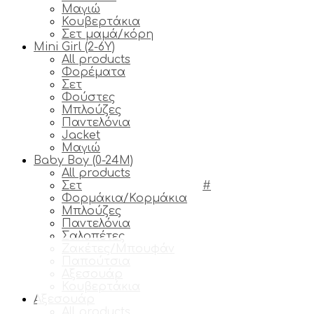
Μαγιώ
Κουβερτάκια
Σετ μαμά/κόρη
Mini Girl (2-6Y)
All products
Φορέματα
Σετ
Φούστες
Μπλούζες
Παντελόνια
Jacket
Μαγιώ
Baby Boy (0-24M)
All products
Σετ
#
Φορμάκια/Κορμάκια
Μπλούζες
Παντελόνια
Σαλοπέτες
Ζακέτες/Μπουφάν
Παπούτσια
Αξεσουάρ
Κουβερτάκια
Αξεσουάρ
All products