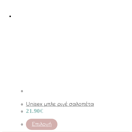
Unisex μπλε ριγέ σαλοπέτα
21.90
€
This
Επιλογή
product