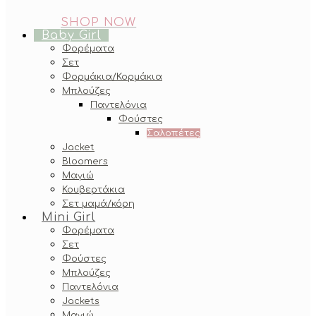
SHOP NOW
Baby Girl
Φορέματα
Σετ
Φορμάκια/Κορμάκια
Μπλούζες
Παντελόνια
Φούστες
Σαλοπέτες
Jacket
Bloomers
Μαγιώ
Κουβερτάκια
Σετ μαμά/κόρη
Mini Girl
Φορέματα
Σετ
Φούστες
Μπλούζες
Παντελόνια
Jackets
Μαγιώ