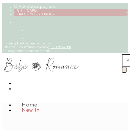
Skip
Ο Λογαριασμός μου
to
GIFT CARD
TRACK YOUR ORDER
content
sales@beberomance.com
Τηλέφωνο επικοινωνίας
+2117506750
sales@beberomance.com
Pro
sea
Home
New In