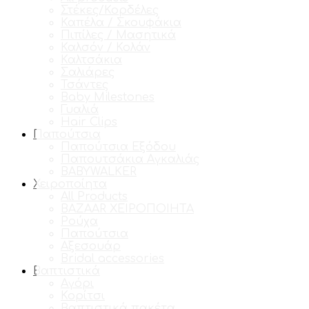
Στέκες/Κορδέλες
Καπέλα / Σκουφάκια
Πιπίλες / Μασητικά
Καλσόν / Κολάν
Καλτσάκια
Σαλιάρες
Τσάντες
Baby Milestones
Γυαλιά
Hair Clips
Παπούτσια
Παπούτσια Εξόδου
Παπουτσάκια Αγκαλιάς
BABYWALKER
Χειροποίητα
All Products
BAZAAR ΧΕΙΡΟΠΟΙΗΤΑ
Ρούχα
Παπούτσια
Αξεσουάρ
Bridal accessories
Βαπτιστικά
Αγόρι
Κορίτσι
Βαπτιστικά πακέτα