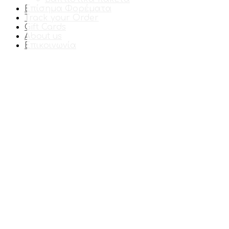
Επίσημα Φορέματα
Track your Order
Gift Cards
About us
Επικοινωνία