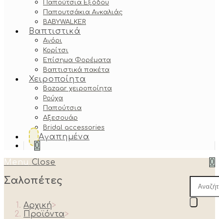
Παπούτσια Εξόδου
Παπουτσάκια Αγκαλιάς
BABYWALKER
Βαπτιστικά
Αγόρι
Κορίτσι
Επίσημα Φορέματα
Βαπτιστικά πακέτα
Χειροποίητα
Bazaar χειροποίητα
Ρούχα
Παπούτσια
Αξεσουάρ
Bridal accessories
Αγαπημένα
0
Menu
Close
0
Σαλοπέτες
Produc
search
Αρχική
>
Προϊόντα
>