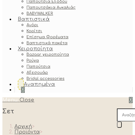
Παπούτσια Εξόδου
Παπουτσάκια Αγκαλιάς
BABYWALKER
Βαπτιστικά
Αγόρι
Κορίτσι
Επίσημα Φορέματα
Βαπτιστικά πακέτα
Χειροποίητα
Bazaar χειροποίητα
Ρούχα
Παπούτσια
Αξεσουάρ
Bridal accessories
Αγαπημένα
0
Menu
Close
0
Σετ
Produc
search
Αρχική
>
Προϊόντα
>