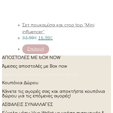
Σετ πουκαμίσα και crop top “Mini
influencer”
Original
Current
32.90
€
16.90
€
price
price
was:
is:
This
Επιλογή
product
32.90€.
16.90€.
ΑΠΟΣΤΟΛΕΣ ΜΕ bOX NOW
has
multiple
Άμεσες αποστολές με Box now
variants.
The
Ταχύτατες και οικονομικές αποστολές με Box now.
options
may
Κουπόνια Δώρου
be
chosen
Κάνετε τις αγορές σας και αποκτήστε κουπόνια
on
δώρου για τις επόμενες αγορές!
the
product
ΑΣΦΑΛΕΙΣ ΣΥΝΑΛΛΑΓΕΣ
page