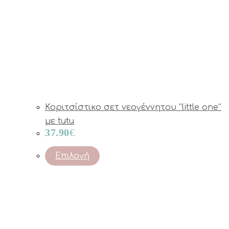
Κοριτσίστικο σετ νεογέννητου “little one”
με tutu
37.90
€
This
Επιλογή
product
has
multiple
variants.
The
options
may