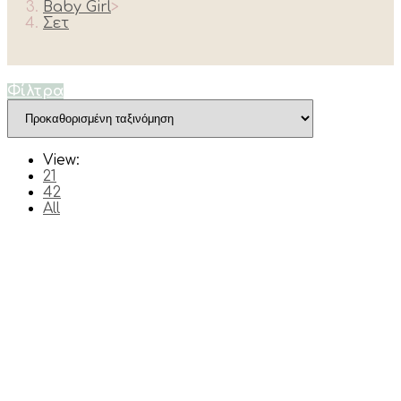
Baby Girl
>
Σετ
Φίλτρα
View:
21
42
All