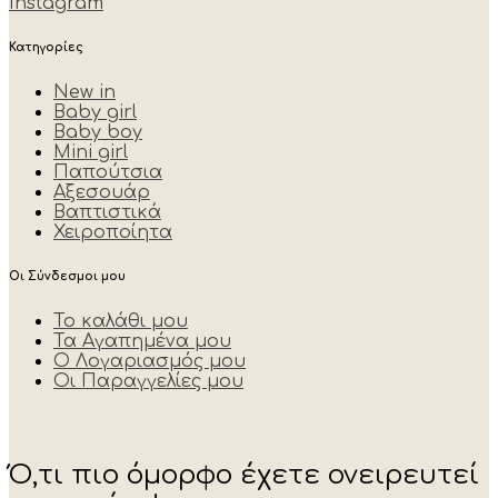
Instagram
Κατηγορίες
New in
Baby girl
Baby boy
Mini girl
Παπούτσια
Αξεσουάρ
Βαπτιστικά
Χειροποίητα
Οι Σύνδεσμοι μου
Το καλάθι μου
Τα Αγαπημένα μου
Ο Λογαριασμός μου
Οι Παραγγελίες μου
Ό,τι πιο όμορφο έχετε ονειρευτεί