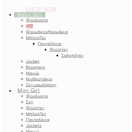
SHOP NOW
Baby Girl
Φορέματα
Σετ
Φορμάκια/Κορμάκια
Μπλούζες
Παντελόνια
Φούστες
Σαλοπέτες
Jacket
Bloomers
Μαγιώ
Κουβερτάκια
Σετ μαμά/κόρη
Mini Girl
Φορέματα
Σετ
Φούστες
Μπλούζες
Παντελόνια
Jackets
Μαγιώ