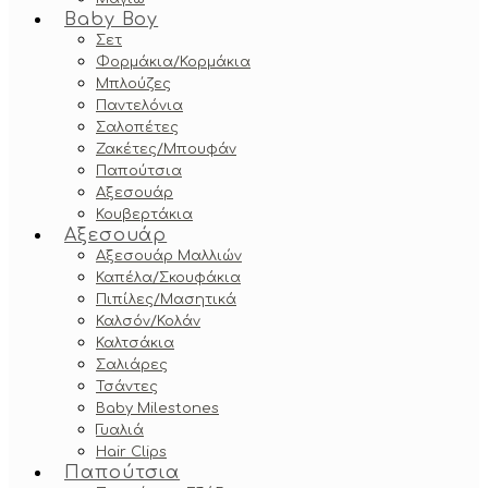
Baby Boy
Σετ
Φορμάκια/Κορμάκια
Μπλούζες
Παντελόνια
Σαλοπέτες
Ζακέτες/Μπουφάν
Παπούτσια
Αξεσουάρ
Κουβερτάκια
Αξεσουάρ
Αξεσουάρ Μαλλιών
Καπέλα/Σκουφάκια
Πιπίλες/Μασητικά
Καλσόν/Κολάν
Καλτσάκια
Σαλιάρες
Τσάντες
Baby Milestones
Γυαλιά
Hair Clips
Παπούτσια