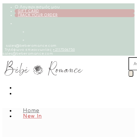
Skip
Ο Λογαριασμός μου
to
GIFT CARD
TRACK YOUR ORDER
content
sales@beberomance.com
Τηλέφωνο επικοινωνίας
+2117506750
sales@beberomance.com
Pro
sea
Home
New In