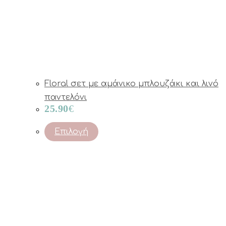
Floral σετ με αμάνικο μπλουζάκι και λινό
παντελόνι
25.90
€
This
Επιλογή
product
has
multiple
variants.
The
options
may
be
chosen
on