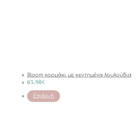
Bloom κορμάκι με κεντημένα λουλούδια
65.90
€
This
Επιλογή
product
has
multiple
variants.
The
options
may