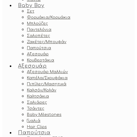
Baby Boy
Σετ
Φορμάκια/Κορμάκια
Μπλούζες
Παντελόνια
Σαλοπέτες
Ζακέτες/Μπουφάν
Παπούτσια
Αξεσουάρ
Κουβερτάκια
Αξεσουάρ
Αξεσουάρ Μαλλιών
Καπέλα/Σκουφάκια
Πιπίλες/Μασητικά
Καλσόν/Κολάν
Καλτσάκια
Σαλιάρες
Τσάντες
Baby Milestones
Γυαλιά
Hair Clips
Παπούτσια