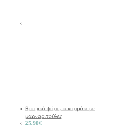
Βρεφικό φόρεμα-κορμάκι με
μαργαριτούλες
25.90
€