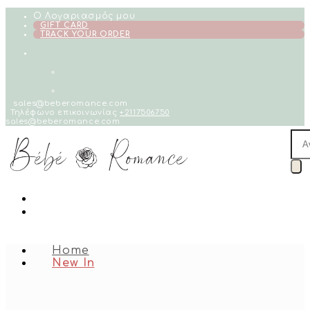
Skip
Ο Λογαριασμός μου
to
GIFT CARD
TRACK YOUR ORDER
content
sales@beberomance.com
Τηλέφωνο επικοινωνίας
+2117506750
sales@beberomance.com
Pro
sea
Home
New In