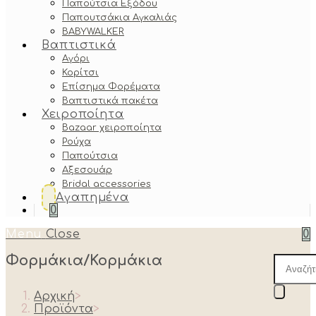
Παπούτσια Εξόδου
Παπουτσάκια Αγκαλιάς
BABYWALKER
Βαπτιστικά
Αγόρι
Κορίτσι
Επίσημα Φορέματα
Βαπτιστικά πακέτα
Χειροποίητα
Bazaar χειροποίητα
Ρούχα
Παπούτσια
Αξεσουάρ
Bridal accessories
Αγαπημένα
0
Menu
Close
0
Φορμάκια/Κορμάκια
Produc
search
Αρχική
>
Προϊόντα
>