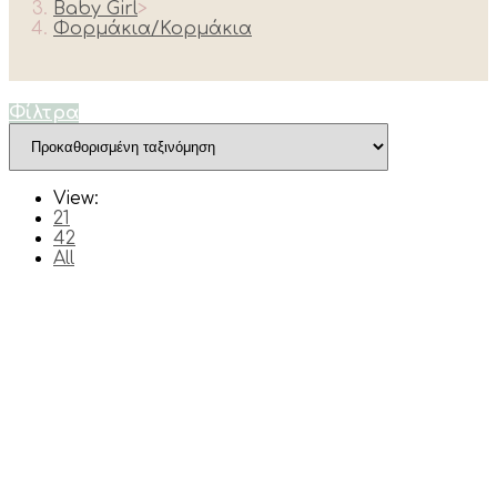
Baby Girl
>
Φορμάκια/Κορμάκια
Φίλτρα
View:
21
42
All