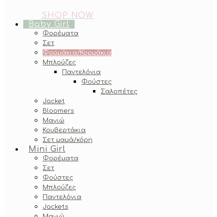
SHOP NOW
Baby Girl
Φορέματα
Σετ
Φορμάκια/Κορμάκια
Μπλούζες
Παντελόνια
Φούστες
Σαλοπέτες
Jacket
Bloomers
Μαγιώ
Κουβερτάκια
Σετ μαμά/κόρη
Mini Girl
Φορέματα
Σετ
Φούστες
Μπλούζες
Παντελόνια
Jackets
Μαγιώ