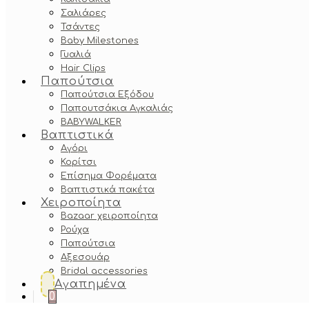
Σαλιάρες
Τσάντες
Baby Milestones
Γυαλιά
Hair Clips
Παπούτσια
Παπούτσια Εξόδου
Παπουτσάκια Αγκαλιάς
BABYWALKER
Βαπτιστικά
Αγόρι
Κορίτσι
Επίσημα Φορέματα
Βαπτιστικά πακέτα
Χειροποίητα
Bazaar χειροποίητα
Ρούχα
Παπούτσια
Αξεσουάρ
Bridal accessories
Αγαπημένα
0