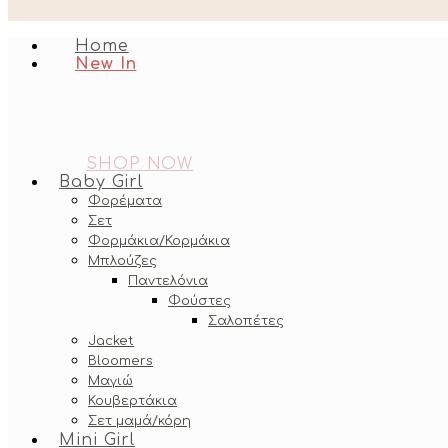
Home
New In
SHOP NOW
Baby Girl
Φορέματα
Σετ
Φορμάκια/Κορμάκια
Μπλούζες
Παντελόνια
Φούστες
Σαλοπέτες
Jacket
Bloomers
Μαγιώ
Κουβερτάκια
Σετ μαμά/κόρη
Mini Girl