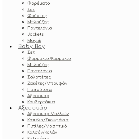
Φορέματα
Σετ
Φούστες
Μπλούζες
Παντελόνια
Jackets
Μαγιώ
Baby Boy
Σετ
Φορμάκια/Κορμάκια
Μπλούζες
Παντελόνια
Σαλοπέτες
Ζακέτες/Μπουφάν
Παπούτσια
Αξεσουάρ
Κουβερτάκια
Αξεσουάρ
Αξεσουάρ Μαλλιών
Καπέλα/Σκουφάκια
Πιπίλες/Μασητικά
Καλσόν/Κολάν
Καλτσάκια