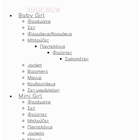
SHOP NOW
Baby Girl
Φορέματα
Σετ
Φορμάκια/Κορμάκια
Μπλούζες
Παντελόνια
Φούστες
Σαλοπέτες
Jacket
Bloomers
Μαγιώ
Κουβερτάκια
Σετ μαμά/κόρη
Mini Girl
Φορέματα
Σετ
Φούστες
Μπλούζες
Παντελόνια
Jackets
Μαγιώ