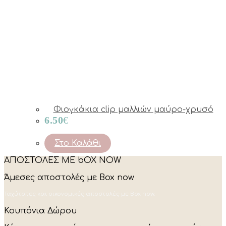
Φιογκάκια clip μαλλιών μαύρο-χρυσό
6.50
€
Στο Καλάθι
ΑΠΟΣΤΟΛΕΣ ΜΕ bOX NOW
Άμεσες αποστολές με Box now
Ταχύτατες και οικονομικές αποστολές με Box now.
Κουπόνια Δώρου