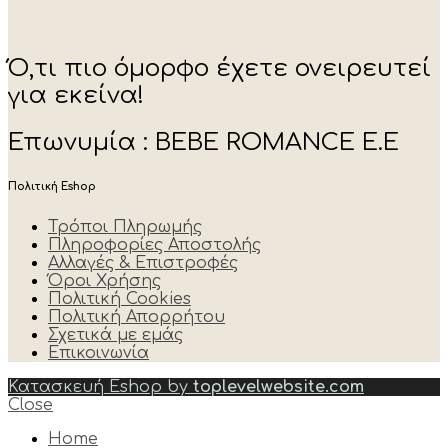
Ό,τι πιο όμορφο έχετε ονειρευτεί
για εκείνα!
Επωνυμία : BEBE ROMANCE E.E
Πολιτική Eshop
Τρόποι Πληρωμής
Πληροφορίες Αποστολής
Αλλαγές & Επιστροφές
Όροι Χρήσης
Πολιτική Cookies
Πολιτική Απορρήτου
Σχετικά με εμάς
Επικοινωνία
Κατασκευή Eshop by
toplevelwebsite.com
Close
Home