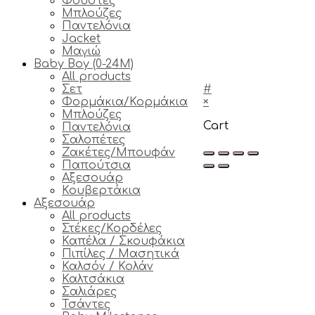
Φούστες
Μπλούζες
Παντελόνια
Jacket
Μαγιώ
Baby Boy (0-24M)
All products
Σετ
#
Φορμάκια/Κορμάκια
×
Μπλούζες
Cart
Παντελόνια
Σαλοπέτες
Ζακέτες/Μπουφάν
Παπούτσια
Αξεσουάρ
Κουβερτάκια
Αξεσουάρ
All products
Στέκες/Κορδέλες
Καπέλα / Σκουφάκια
Πιπίλες / Μασητικά
Καλσόν / Κολάν
Καλτσάκια
Σαλιάρες
Τσάντες