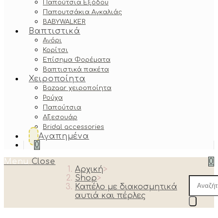
Παπούτσια Εξόδου
Παπουτσάκια Αγκαλιάς
BABYWALKER
Βαπτιστικά
Αγόρι
Κορίτσι
Επίσημα Φορέματα
Βαπτιστικά πακέτα
Χειροποίητα
Bazaar χειροποίητα
Ρούχα
Παπούτσια
Αξεσουάρ
Bridal accessories
Αγαπημένα
0
Menu
Close
0
Αρχική
>
Shop
>
Produc
Καπέλο με διακοσμητικά
search
αυτιά και πέρλες