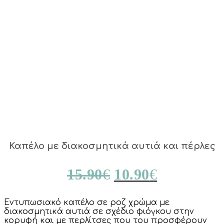
Καπέλο με διακοσμητικά αυτιά και πέρλες
Original
Current
15.90
€
10.90
€
price
price
Εντυπωσιακό καπέλο σε ροζ χρώμα με
was:
is:
διακοσμητικά αυτιά σε σχέδιο φιόγκου στην
κορυφή και με περλίτσες που του προσφέρουν