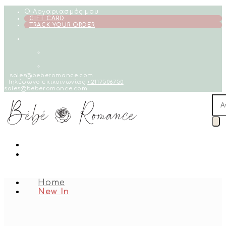
Skip
Ο Λογαριασμός μου
to
GIFT CARD
TRACK YOUR ORDER
content
sales@beberomance.com
Τηλέφωνο επικοινωνίας
+2117506750
sales@beberomance.com
Pro
sea
Home
New In