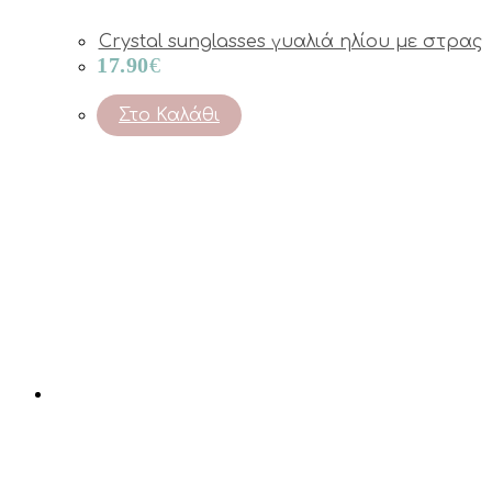
Crystal sunglasses γυαλιά ηλίου με στρας
17.90
€
Στο Καλάθι