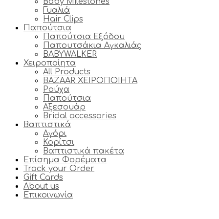
Baby Milestones
Γυαλιά
Hair Clips
Παπούτσια
Παπούτσια Εξόδου
Παπουτσάκια Αγκαλιάς
BABYWALKER
Χειροποίητα
All Products
BAZAAR ΧΕΙΡΟΠΟΙΗΤΑ
Ρούχα
Παπούτσια
Αξεσουάρ
Bridal accessories
Βαπτιστικά
Αγόρι
Κορίτσι
Βαπτιστικά πακέτα
Επίσημα Φορέματα
Track your Order
Gift Cards
About us
Επικοινωνία