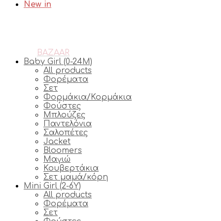
New in
BAZAAR
Baby Girl (0-24M)
All products
Φορέματα
Σετ
Φορμάκια/Κορμάκια
Φούστες
Μπλούζες
Παντελόνια
Σαλοπέτες
Jacket
Bloomers
Μαγιώ
Κουβερτάκια
Σετ μαμά/κόρη
Mini Girl (2-6Y)
All products
Φορέματα
Σετ