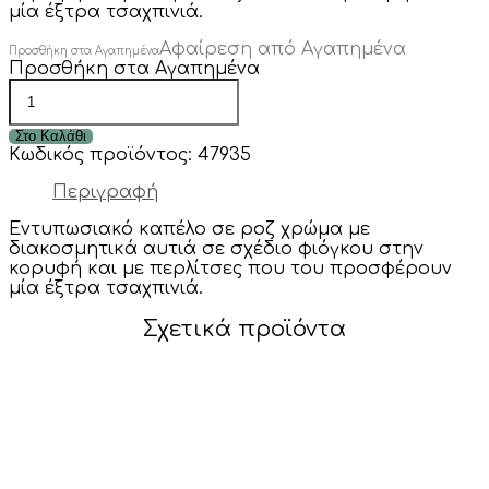
15.90€.
10.90€.
μία έξτρα τσαχπινιά.
Αφαίρεση από Αγαπημένα
Προσθήκη στα Αγαπημένα
Προσθήκη στα Αγαπημένα
Καπέλο
με
διακοσμητικά
Στο Καλάθι
αυτιά
Κωδικός προϊόντος:
47935
και
πέρλες
Περιγραφή
ποσότητα
Εντυπωσιακό καπέλο σε ροζ χρώμα με
διακοσμητικά αυτιά σε σχέδιο φιόγκου στην
κορυφή και με περλίτσες που του προσφέρουν
μία έξτρα τσαχπινιά.
Σχετικά προϊόντα