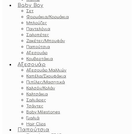
Baby Boy
Σετ
Φορμάκια/Κορμάκια
Μπλούζες
Παντελόνια
Σαλοπέτες
Ζακέτες/Μπουφάν
Παπούτσια
Αξεσουάρ
Κουβερτάκια
Αξεσουάρ
Αξεσουάρ Μαλλιών
Καπέλα/Σκουφάκια
Πιπίλες/Μασητικά
Καλσόν/Κολάν
Καλτσάκια
Σαλιάρες
Τσάντες
Baby Milestones
Γυαλιά
Hair Clips
Παπούτσια