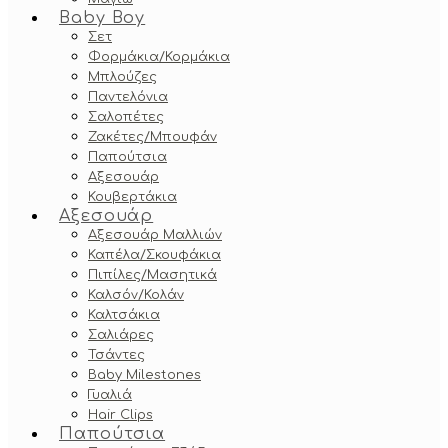
Baby Boy
Σετ
Φορμάκια/Κορμάκια
Μπλούζες
Παντελόνια
Σαλοπέτες
Ζακέτες/Μπουφάν
Παπούτσια
Αξεσουάρ
Κουβερτάκια
Αξεσουάρ
Αξεσουάρ Μαλλιών
Καπέλα/Σκουφάκια
Πιπίλες/Μασητικά
Καλσόν/Κολάν
Καλτσάκια
Σαλιάρες
Τσάντες
Baby Milestones
Γυαλιά
Hair Clips
Παπούτσια