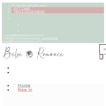
Skip
Ο Λογαριασμός μου
to
GIFT CARD
TRACK YOUR ORDER
content
sales@beberomance.com
Τηλέφωνο επικοινωνίας
+2117506750
sales@beberomance.com
Pro
sea
Home
New In