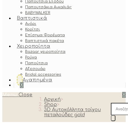
Παπούτσια Εξόδου
Παπουτσάκια Αγκαλιάς
BABYWALKER
Βαπτιστικά
Αγόρι
Κορίτσι
Επίσημα Φορέματα
Βαπτιστικά πακέτα
Χειροποίητα
Bazaar χειροποίητα
Ρούχα
Παπούτσια
Αξεσουάρ
Bridal accessories
Αγαπημένα
0
Menu
Close
0
Αρχική
>
Shop
>
Produc
3D Αυτοκόλλητα τοίχου
search
πεταλούδες gold