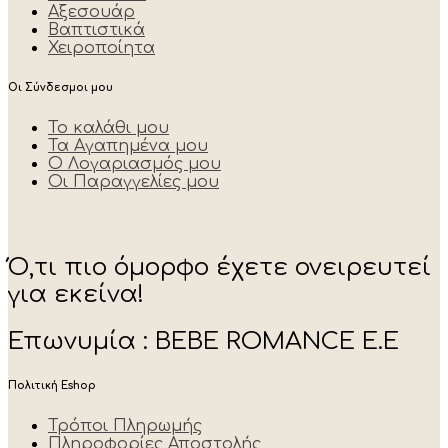
Αξεσουάρ
Βαπτιστικά
Χειροποίητα
Οι Σύνδεσμοι μου
Το καλάθι μου
Τα Αγαπημένα μου
Ο Λογαριασμός μου
Οι Παραγγελίες μου
Ό,τι πιο όμορφο έχετε ονειρευτεί
για εκείνα!
Επωνυμία : BEBE ROMANCE E.E
Πολιτική Eshop
Τρόποι Πληρωμής
Πληροφορίες Αποστολής