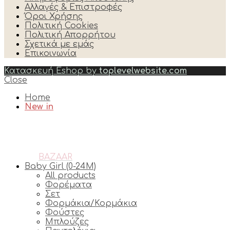
Αλλαγές & Επιστροφές
Όροι Χρήσης
Πολιτική Cookies
Πολιτική Απορρήτου
Σχετικά με εμάς
Επικοινωνία
Κατασκευή Eshop by
toplevelwebsite.com
Close
Home
New in
BAZAAR
Baby Girl (0-24M)
All products
Φορέματα
Σετ
Φορμάκια/Κορμάκια
Φούστες
Μπλούζες