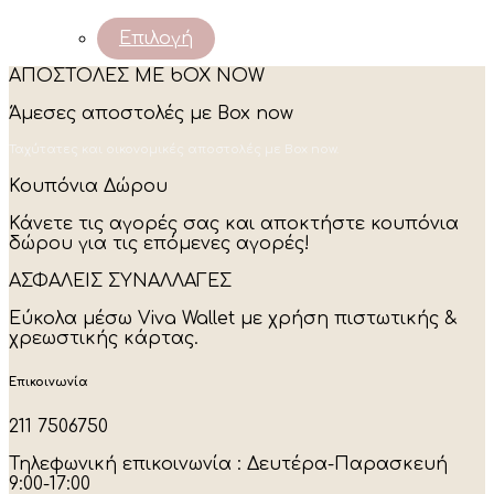
This
Επιλογή
product
ΑΠΟΣΤΟΛΕΣ ΜΕ bOX NOW
has
multiple
Άμεσες αποστολές με Box now
variants.
The
Ταχύτατες και οικονομικές αποστολές με Box now.
options
may
Κουπόνια Δώρου
be
chosen
Κάνετε τις αγορές σας και αποκτήστε κουπόνια
on
δώρου για τις επόμενες αγορές!
the
product
ΑΣΦΑΛΕΙΣ ΣΥΝΑΛΛΑΓΕΣ
page
Εύκολα μέσω Viva Wallet με χρήση πιστωτικής &
χρεωστικής κάρτας.
Επικοινωνία
211 7506750
Τηλεφωνική επικοινωνία : Δευτέρα-Παρασκευή
9:00-17:00