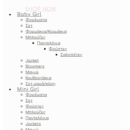
SHOP NOW
Baby Girl
Φορέματα
Σετ
Φορμάκια/Κορμάκια
Μπλούζες
Παντελόνια
Φούστες
Σαλοπέτες
Jacket
Bloomers
Μαγιώ
Κουβερτάκια
Σετ μαμά/κόρη
Mini Girl
Φορέματα
Σετ
Φούστες
Μπλούζες
Παντελόνια
Jackets
Μαγιώ