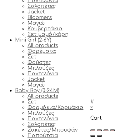
Παντελόνια
Σαλοπέτες
Jacket
Bloomers
Μαγιώ
Κουβερτάκια
Σετ μαμά/κόρη
Mini Girl (2-6Y)
All products
Φορέματα
Σετ
Φούστες
Μπλούζες
Παντελόνια
Jacket
Μαγιώ
Baby Boy (0-24M)
All products
Σετ
#
Φορμάκια/Κορμάκια
×
Μπλούζες
Cart
Παντελόνια
Σαλοπέτες
Ζακέτες/Μπουφάν
Παπούτσια