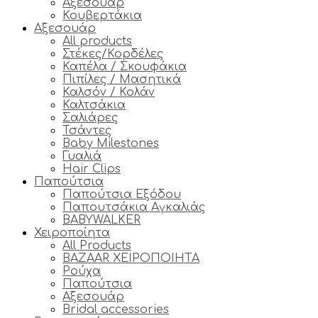
Αξεσουάρ
Κουβερτάκια
Αξεσουάρ
All products
Στέκες/Κορδέλες
Καπέλα / Σκουφάκια
Πιπίλες / Μασητικά
Καλσόν / Κολάν
Καλτσάκια
Σαλιάρες
Τσάντες
Baby Milestones
Γυαλιά
Hair Clips
Παπούτσια
Παπούτσια Εξόδου
Παπουτσάκια Αγκαλιάς
BABYWALKER
Χειροποίητα
All Products
BAZAAR ΧΕΙΡΟΠΟΙΗΤΑ
Ρούχα
Παπούτσια
Αξεσουάρ
Bridal accessories