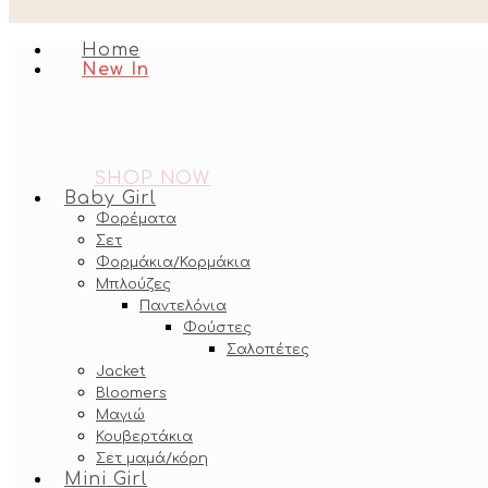
Home
New In
SHOP NOW
Baby Girl
Φορέματα
Σετ
Φορμάκια/Κορμάκια
Μπλούζες
Παντελόνια
Φούστες
Σαλοπέτες
Jacket
Bloomers
Μαγιώ
Κουβερτάκια
Σετ μαμά/κόρη
Mini Girl