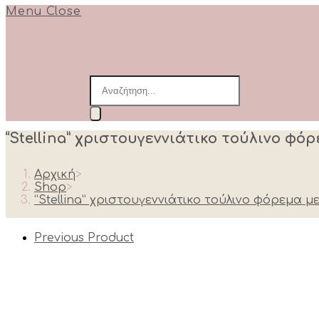
Menu
Close
Products
search
“Stellina” χριστουγεννιάτικο τούλινο φό
Αρχική
>
Shop
>
“Stellina” χριστουγεννιάτικο τούλινο φόρεμα μ
Previous Product