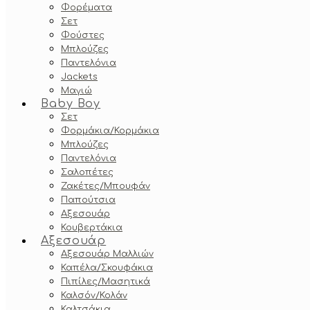
Φορέματα
Σετ
Φούστες
Μπλούζες
Παντελόνια
Jackets
Μαγιώ
Baby Boy
Σετ
Φορμάκια/Κορμάκια
Μπλούζες
Παντελόνια
Σαλοπέτες
Ζακέτες/Μπουφάν
Παπούτσια
Αξεσουάρ
Κουβερτάκια
Αξεσουάρ
Αξεσουάρ Μαλλιών
Καπέλα/Σκουφάκια
Πιπίλες/Μασητικά
Καλσόν/Κολάν
Καλτσάκια