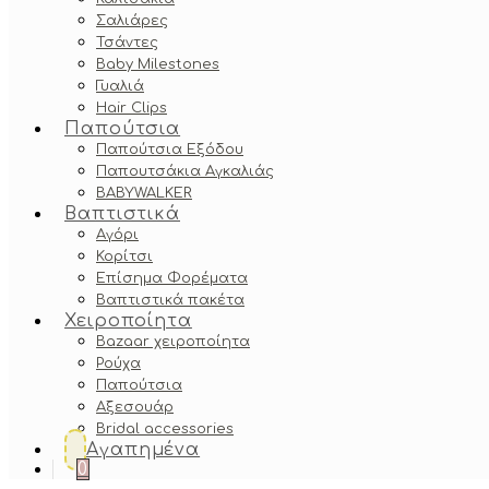
Σαλιάρες
Τσάντες
Baby Milestones
Γυαλιά
Hair Clips
Παπούτσια
Παπούτσια Εξόδου
Παπουτσάκια Αγκαλιάς
BABYWALKER
Βαπτιστικά
Αγόρι
Κορίτσι
Επίσημα Φορέματα
Βαπτιστικά πακέτα
Χειροποίητα
Bazaar χειροποίητα
Ρούχα
Παπούτσια
Αξεσουάρ
Bridal accessories
Αγαπημένα
0