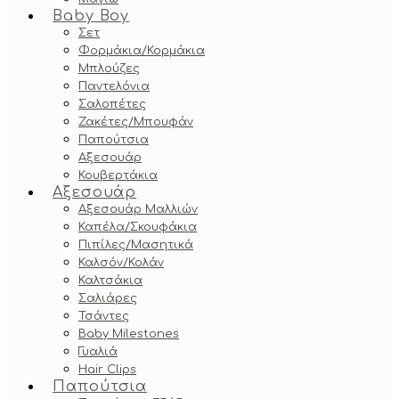
Baby Boy
Σετ
Φορμάκια/Κορμάκια
Μπλούζες
Παντελόνια
Σαλοπέτες
Ζακέτες/Μπουφάν
Παπούτσια
Αξεσουάρ
Κουβερτάκια
Αξεσουάρ
Αξεσουάρ Μαλλιών
Καπέλα/Σκουφάκια
Πιπίλες/Μασητικά
Καλσόν/Κολάν
Καλτσάκια
Σαλιάρες
Τσάντες
Baby Milestones
Γυαλιά
Hair Clips
Παπούτσια