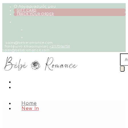
Skip
Ο Λογαριασμός μου
to
GIFT CARD
TRACK YOUR ORDER
content
sales@beberomance.com
Τηλέφωνο επικοινωνίας
+2117506750
sales@beberomance.com
Pro
sea
Home
New In