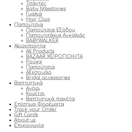
Τσάντες
Baby Milestones
Γυαλιά
Hair Clips
Παπούτσια
Παπούτσια Εξόδου
Παπουτσάκια Αγκαλιάς
BABYWALKER
Χειροποίητα
All Products
BAZAAR ΧΕΙΡΟΠΟΙΗΤΑ
Ρούχα
Παπούτσια
Αξεσουάρ
Bridal accessories
Βαπτιστικά
Αγόρι
Κορίτσι
Βαπτιστικά πακέτα
Επίσημα Φορέματα
Track your Order
Gift Cards
About us
Επικοινωνία