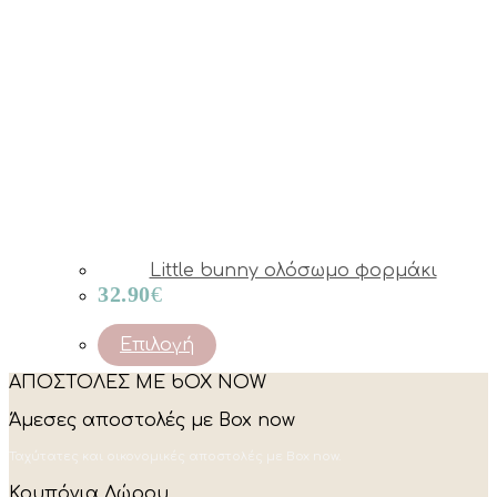
Little bunny ολόσωμο φορμάκι
32.90
€
This
Επιλογή
product
ΑΠΟΣΤΟΛΕΣ ΜΕ bOX NOW
has
multiple
Άμεσες αποστολές με Box now
variants.
The
Ταχύτατες και οικονομικές αποστολές με Box now.
options
may
Κουπόνια Δώρου