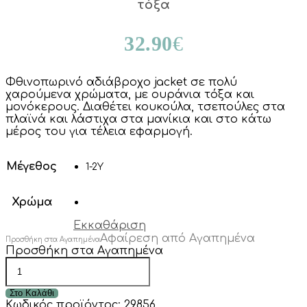
τόξα
32.90
€
Φθινοπωρινό αδιάβροχο jacket σε πολύ
χαρούμενα χρώματα, με ουράνια τόξα και
μονόκερους. Διαθέτει κουκούλα, τσεπούλες στα
πλαϊνά και λάστιχα στα μανίκια και στο κάτω
μέρος του για τέλεια εφαρμογή.
Μέγεθος
1-2Y
Χρώμα
Εκκαθάριση
Αφαίρεση από Αγαπημένα
Προσθήκη στα Αγαπημένα
Προσθήκη στα Αγαπημένα
Πολύχρωμο
αδιάβροχο
jacket
Στο Καλάθι
με
Κωδικός προϊόντος:
29856