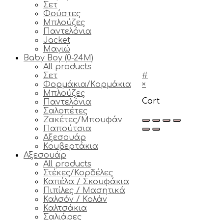
Σετ
Φούστες
Μπλούζες
Παντελόνια
Jacket
Μαγιώ
Baby Boy (0-24M)
All products
Σετ
#
Φορμάκια/Κορμάκια
×
Μπλούζες
Cart
Παντελόνια
Σαλοπέτες
Ζακέτες/Μπουφάν
Παπούτσια
Αξεσουάρ
Κουβερτάκια
Αξεσουάρ
All products
Στέκες/Κορδέλες
Καπέλα / Σκουφάκια
Πιπίλες / Μασητικά
Καλσόν / Κολάν
Καλτσάκια
Σαλιάρες