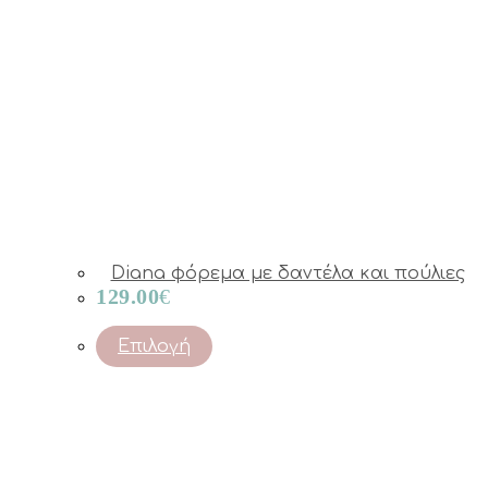
Diana φόρεμα με δαντέλα και πούλιες
129.00
€
This
Επιλογή
product
has
multiple
variants.
The
options
may