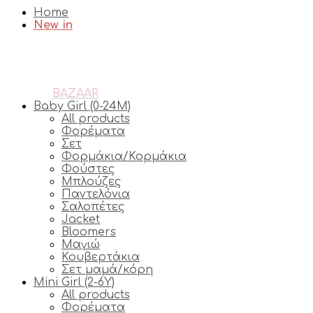
Home
New in
BAZAAR
Baby Girl (0-24M)
All products
Φορέματα
Σετ
Φορμάκια/Κορμάκια
Φούστες
Μπλούζες
Παντελόνια
Σαλοπέτες
Jacket
Bloomers
Μαγιώ
Κουβερτάκια
Σετ μαμά/κόρη
Mini Girl (2-6Y)
All products
Φορέματα