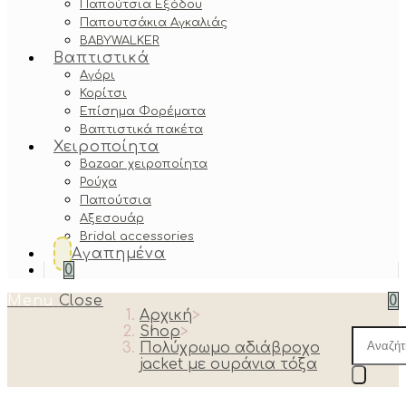
Παπούτσια Εξόδου
Παπουτσάκια Αγκαλιάς
BABYWALKER
Βαπτιστικά
Αγόρι
Κορίτσι
Επίσημα Φορέματα
Βαπτιστικά πακέτα
Χειροποίητα
Bazaar χειροποίητα
Ρούχα
Παπούτσια
Αξεσουάρ
Bridal accessories
Αγαπημένα
0
Menu
Close
0
Αρχική
>
Shop
>
Produc
Πολύχρωμο αδιάβροχο
search
jacket με ουράνια τόξα