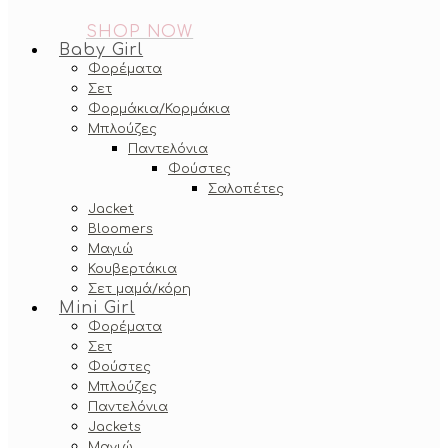
SHOP NOW
Baby Girl
Φορέματα
Σετ
Φορμάκια/Κορμάκια
Μπλούζες
Παντελόνια
Φούστες
Σαλοπέτες
Jacket
Bloomers
Μαγιώ
Κουβερτάκια
Σετ μαμά/κόρη
Mini Girl
Φορέματα
Σετ
Φούστες
Μπλούζες
Παντελόνια
Jackets
Μαγιώ