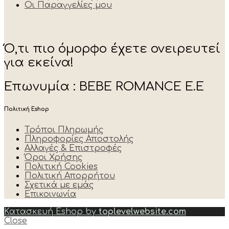
Οι Παραγγελίες μου
Ό,τι πιο όμορφο έχετε ονειρευτεί
για εκείνα!
Επωνυμία : BEBE ROMANCE E.E
Πολιτική Eshop
Τρόποι Πληρωμής
Πληροφορίες Αποστολής
Αλλαγές & Επιστροφές
Όροι Χρήσης
Πολιτική Cookies
Πολιτική Απορρήτου
Σχετικά με εμάς
Επικοινωνία
Κατασκευή Eshop by
toplevelwebsite.com
Close