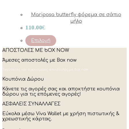
Mariposa butterfly φόρεμα σε σάπιο
μήλο
110.00
€
This
Επιλογή
product
ΑΠΟΣΤΟΛΕΣ ΜΕ bOX NOW
has
multiple
Άμεσες αποστολές με Box now
variants.
The
Ταχύτατες και οικονομικές αποστολές με Box now.
options
may
Κουπόνια Δώρου
be
chosen
Κάνετε τις αγορές σας και αποκτήστε κουπόνια
on
δώρου για τις επόμενες αγορές!
the
product
ΑΣΦΑΛΕΙΣ ΣΥΝΑΛΛΑΓΕΣ
page
Εύκολα μέσω Viva Wallet με χρήση πιστωτικής &
χρεωστικής κάρτας.