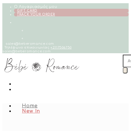
Skip
Ο Λογαριασμός μου
to
GIFT CARD
TRACK YOUR ORDER
content
sales@beberomance.com
Τηλέφωνο επικοινωνίας
+2117506750
sales@beberomance.com
Pro
sea
Home
New In