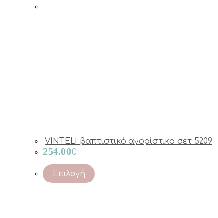
VINTELI βαπτιστικό αγορίστικο σετ 5209
254.00
€
This
Επιλογή
product
has
multiple
variants.
The