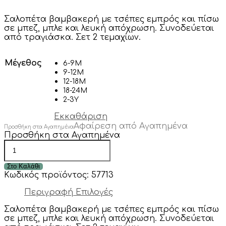
Σαλοπέτα βαμβακερή με τσέπες εμπρός και πίσω
σε μπεζ, μπλε και λευκή απόχρωση. Συνοδεύεται
από τραγιάσκα. Σετ 2 τεμαχίων.
Μέγεθος
6-9Μ
9-12Μ
12-18Μ
18-24Μ
2-3Y
Εκκαθάριση
Αφαίρεση από Αγαπημένα
Προσθήκη στα Αγαπημένα
Προσθήκη στα Αγαπημένα
VINTELI
αγορίστικη
σαλοπέτα
Στο Καλάθι
μπλε
Κωδικός προϊόντος:
57713
με
τραγιάσκα
Περιγραφή
Επιλογές
5212
ποσότητα
Σαλοπέτα βαμβακερή με τσέπες εμπρός και πίσω
σε μπεζ, μπλε και λευκή απόχρωση. Συνοδεύεται