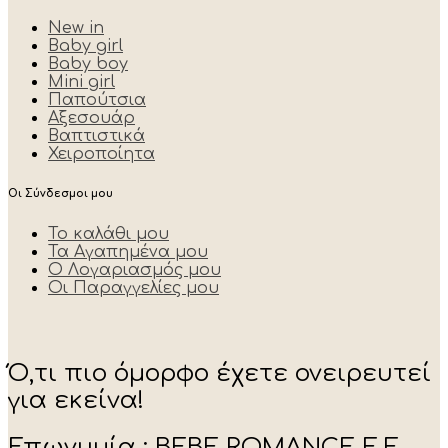
New in
Baby girl
Baby boy
Mini girl
Παπούτσια
Αξεσουάρ
Βαπτιστικά
Χειροποίητα
Οι Σύνδεσμοι μου
Το καλάθι μου
Τα Αγαπημένα μου
Ο Λογαριασμός μου
Οι Παραγγελίες μου
Ό,τι πιο όμορφο έχετε ονειρευτεί
για εκείνα!
Επωνυμία : BEBE ROMANCE E.E