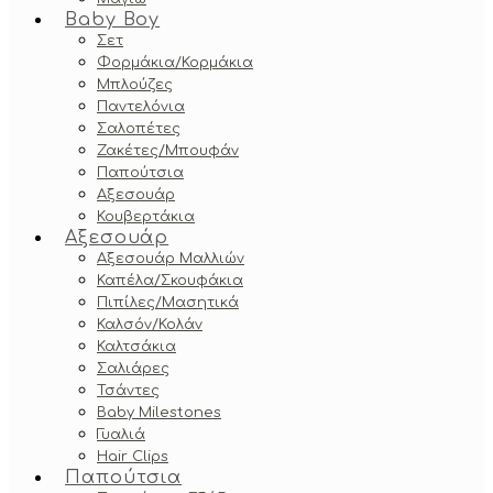
Baby Boy
Σετ
Φορμάκια/Κορμάκια
Μπλούζες
Παντελόνια
Σαλοπέτες
Ζακέτες/Μπουφάν
Παπούτσια
Αξεσουάρ
Κουβερτάκια
Αξεσουάρ
Αξεσουάρ Μαλλιών
Καπέλα/Σκουφάκια
Πιπίλες/Μασητικά
Καλσόν/Κολάν
Καλτσάκια
Σαλιάρες
Τσάντες
Baby Milestones
Γυαλιά
Hair Clips
Παπούτσια