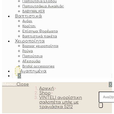
Παπούτσια Εξόδου
Παπουτσάκια Αγκαλιάς
BABYWALKER
Βαπτιστικά
Αγόρι
Κορίτσι
Επίσημα Φορέματα
Βαπτιστικά πακέτα
Χειροποίητα
Bazaar χειροποίητα
Ρούχα
Παπούτσια
Αξεσουάρ
Bridal accessories
Αγαπημένα
0
Menu
Close
0
Αρχική
>
Shop
>
Produc
VINTELI αγορίστικη
search
σαλοπέτα μπλε με
τραγιάσκα 5212