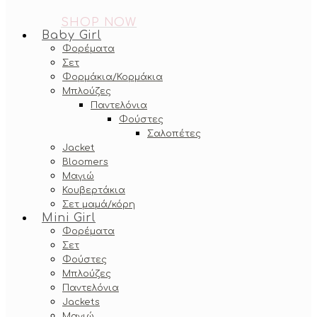
SHOP NOW
Baby Girl
Φορέματα
Σετ
Φορμάκια/Κορμάκια
Μπλούζες
Παντελόνια
Φούστες
Σαλοπέτες
Jacket
Bloomers
Μαγιώ
Κουβερτάκια
Σετ μαμά/κόρη
Mini Girl
Φορέματα
Σετ
Φούστες
Μπλούζες
Παντελόνια
Jackets
Μαγιώ