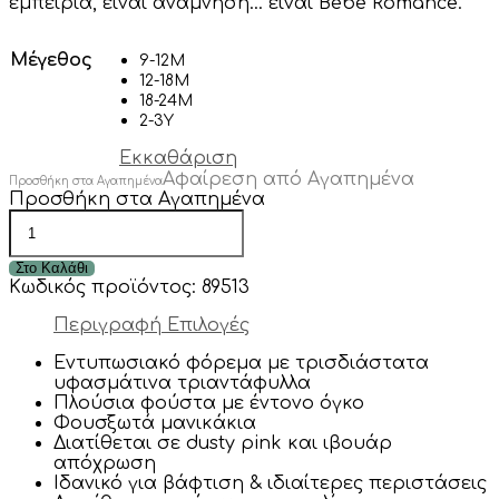
εμπειρία, είναι ανάμνηση… είναι Bébé Romance.
Μέγεθος
9-12Μ
12-18Μ
18-24Μ
2-3Y
Εκκαθάριση
Αφαίρεση από Αγαπημένα
Προσθήκη στα Αγαπημένα
Προσθήκη στα Αγαπημένα
“Rosa”
τούλινο
φόρεμα
Στο Καλάθι
με
Κωδικός προϊόντος:
89513
τριαντάφυλλα
ποσότητα
Περιγραφή
Επιλογές
Εντυπωσιακό φόρεμα με τρισδιάστατα
υφασμάτινα τριαντάφυλλα
Πλούσια φούστα με έντονο όγκο
Φουσξωτά μανικάκια
Διατίθεται σε dusty pink και ιβουάρ
απόχρωση
Ιδανικό για βάφτιση & ιδιαίτερες περιστάσεις