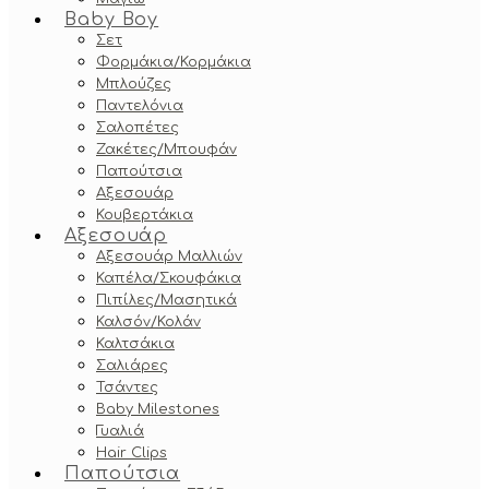
Baby Boy
Σετ
Φορμάκια/Κορμάκια
Μπλούζες
Παντελόνια
Σαλοπέτες
Ζακέτες/Μπουφάν
Παπούτσια
Αξεσουάρ
Κουβερτάκια
Αξεσουάρ
Αξεσουάρ Μαλλιών
Καπέλα/Σκουφάκια
Πιπίλες/Μασητικά
Καλσόν/Κολάν
Καλτσάκια
Σαλιάρες
Τσάντες
Baby Milestones
Γυαλιά
Hair Clips
Παπούτσια