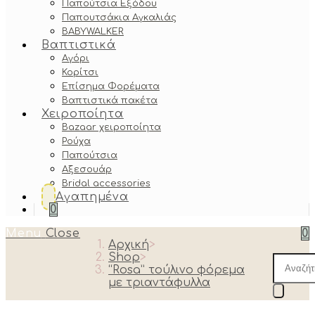
Παπούτσια Εξόδου
Παπουτσάκια Αγκαλιάς
BABYWALKER
Βαπτιστικά
Αγόρι
Κορίτσι
Επίσημα Φορέματα
Βαπτιστικά πακέτα
Χειροποίητα
Bazaar χειροποίητα
Ρούχα
Παπούτσια
Αξεσουάρ
Bridal accessories
Αγαπημένα
0
Menu
Close
0
Αρχική
>
Shop
>
Produc
“Rosa” τούλινο φόρεμα
search
με τριαντάφυλλα