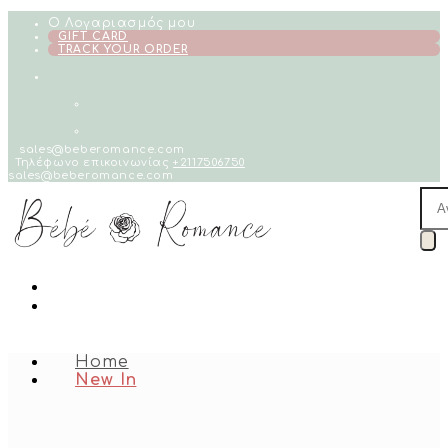
Skip
Ο Λογαριασμός μου
to
GIFT CARD
TRACK YOUR ORDER
content
sales@beberomance.com
Τηλέφωνο επικοινωνίας
+2117506750
sales@beberomance.com
Pro
sea
Home
New In