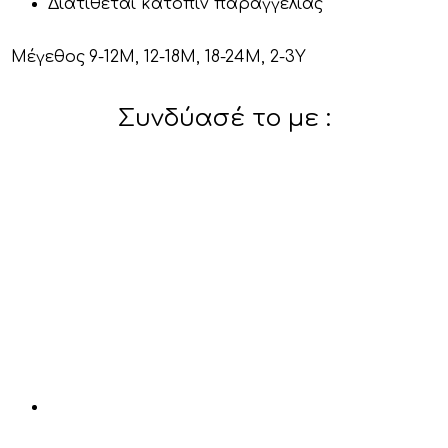
Διατίθεται κατόπιν παραγγελίας
Μέγεθος
9-12Μ, 12-18Μ, 18-24Μ, 2-3Y
Συνδύασέ το με :