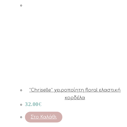
“Chriselle” χειροποίητη floral ελαστική
κορδέλα
32.00
€
Στο Καλάθι