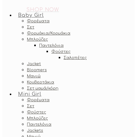
SHOP NOW
Baby Girl
Φορέματα
Σετ
Φορμάκια/Κορμάκια
Μπλούζες
Παντελόνια
Φούστες
Σαλοπέτες
Jacket
Bloomers
Μαγιώ
Κουβερτάκια
Σετ μαμά/κόρη
Mini Girl
Φορέματα
Σετ
Φούστες
Μπλούζες
Παντελόνια
Jackets
Μαγιώ