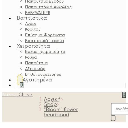
Παπούτσια Εξόδου
Παπουτσάκια Αγκαλιάς
BABYWALKER
Βαπτιστικά
Αγόρι
Κορίτσι
Επίσημα Φορέματα
Βαπτιστικά πακέτα
Χειροποίητα
Bazaar χειροποίητα
Ρούχα
Παπούτσια
Αξεσουάρ
Bridal accessories
Αγαπημένα
0
Menu
Close
0
Αρχική
>
Shop
>
Produc
“Bloom” flower
search
headband