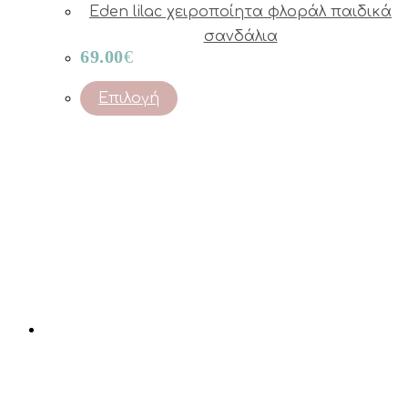
Eden lilac χειροποίητα φλοράλ παιδικά
σανδάλια
69.00
€
This
Επιλογή
product
has
multiple
variants.
The
options
may
be
chosen
on
the
product
page