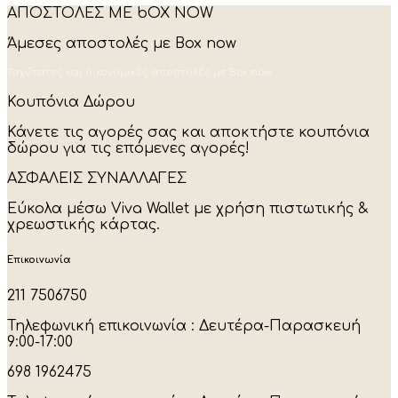
ΑΠΟΣΤΟΛΕΣ ΜΕ bOX NOW
has
multiple
Άμεσες αποστολές με Box now
variants.
The
Ταχύτατες και οικονομικές αποστολές με Box now.
options
may
Κουπόνια Δώρου
be
chosen
Κάνετε τις αγορές σας και αποκτήστε κουπόνια
on
δώρου για τις επόμενες αγορές!
the
product
ΑΣΦΑΛΕΙΣ ΣΥΝΑΛΛΑΓΕΣ
page
Εύκολα μέσω Viva Wallet με χρήση πιστωτικής &
χρεωστικής κάρτας.
Επικοινωνία
211 7506750
Τηλεφωνική επικοινωνία : Δευτέρα-Παρασκευή
9:00-17:00
698 1962475