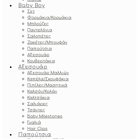
Baby Boy
Σετ
Φορμάκια/Κορμάκια
Μπλούζες
Παντελόνια
Σαλοπέτες
Ζακέτες/Μπουφάν
Παπούτσια
Αξεσουάρ
Κουβερτάκια
Αξεσουάρ
Αξεσουάρ Μαλλιών
Καπέλα/Σκουφάκια
Πιπίλες/Μασητικά
Καλσόν/Κολάν
Καλτσάκια
Σαλιάρες
Τσάντες
Baby Milestones
Γυαλιά
Hair Clips
Παπούτσια