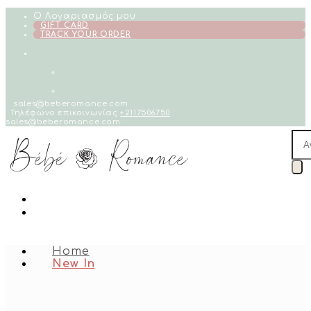
Skip
Ο Λογαριασμός μου
to
GIFT CARD
TRACK YOUR ORDER
content
sales@beberomance.com
Τηλέφωνο επικοινωνίας
+2117506750
sales@beberomance.com
Pro
sea
Home
New In