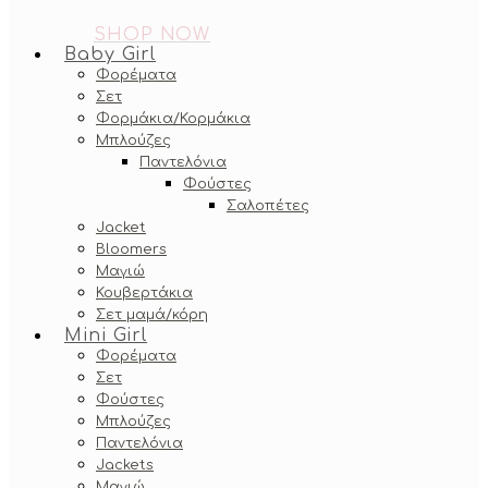
SHOP NOW
Baby Girl
Φορέματα
Σετ
Φορμάκια/Κορμάκια
Μπλούζες
Παντελόνια
Φούστες
Σαλοπέτες
Jacket
Bloomers
Μαγιώ
Κουβερτάκια
Σετ μαμά/κόρη
Mini Girl
Φορέματα
Σετ
Φούστες
Μπλούζες
Παντελόνια
Jackets
Μαγιώ