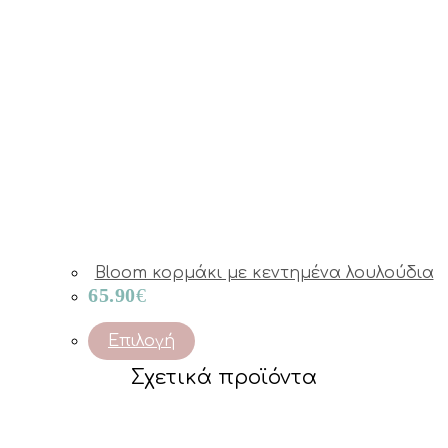
Bloom κορμάκι με κεντημένα λουλούδια
65.90
€
This
Επιλογή
product
Σχετικά προϊόντα
has
multiple
variants.
The
options