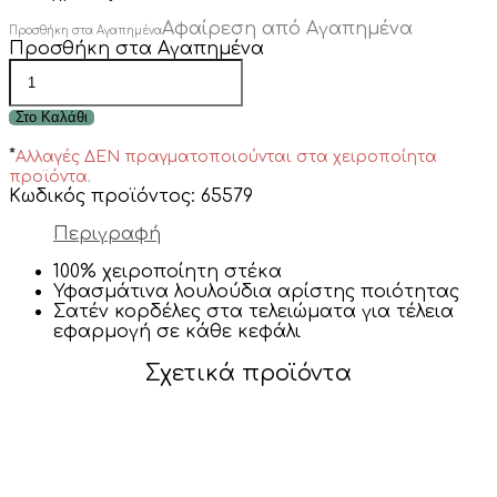
Αφαίρεση από Αγαπημένα
Προσθήκη στα Αγαπημένα
Προσθήκη στα Αγαπημένα
“Fall-
ing
for
Στο Καλάθι
you”
χειροποίητη
*
Αλλαγές ΔΕΝ πραγματοποιούνται στα χειροποίητα
flower
προϊόντα.
crown
Κωδικός προϊόντος:
65579
ποσότητα
Περιγραφή
100% χειροποίητη στέκα
Υφασμάτινα λουλούδια αρίστης ποιότητας
Σατέν κορδέλες στα τελειώματα για τέλεια
εφαρμογή σε κάθε κεφάλι
Σχετικά προϊόντα