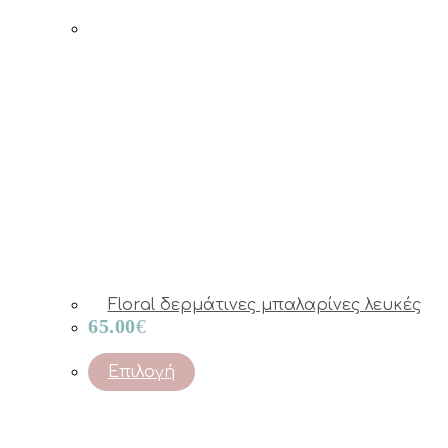
Floral δερμάτινες μπαλαρίνες λευκές
65.00
€
This
Επιλογή
product
has
multiple
variants.