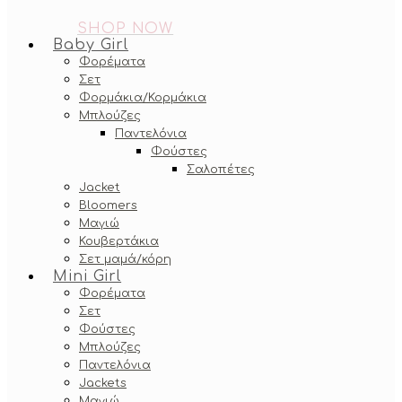
SHOP NOW
Baby Girl
Φορέματα
Σετ
Φορμάκια/Κορμάκια
Μπλούζες
Παντελόνια
Φούστες
Σαλοπέτες
Jacket
Bloomers
Μαγιώ
Κουβερτάκια
Σετ μαμά/κόρη
Mini Girl
Φορέματα
Σετ
Φούστες
Μπλούζες
Παντελόνια
Jackets
Μαγιώ