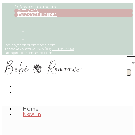
Skip
Ο Λογαριασμός μου
to
GIFT CARD
TRACK YOUR ORDER
content
sales@beberomance.com
Τηλέφωνο επικοινωνίας
+2117506750
sales@beberomance.com
Pro
sea
Home
New In