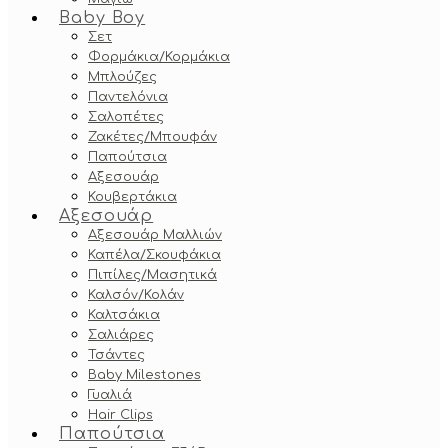
Baby Boy
Σετ
Φορμάκια/Κορμάκια
Μπλούζες
Παντελόνια
Σαλοπέτες
Ζακέτες/Μπουφάν
Παπούτσια
Αξεσουάρ
Κουβερτάκια
Αξεσουάρ
Αξεσουάρ Μαλλιών
Καπέλα/Σκουφάκια
Πιπίλες/Μασητικά
Καλσόν/Κολάν
Καλτσάκια
Σαλιάρες
Τσάντες
Baby Milestones
Γυαλιά
Hair Clips
Παπούτσια