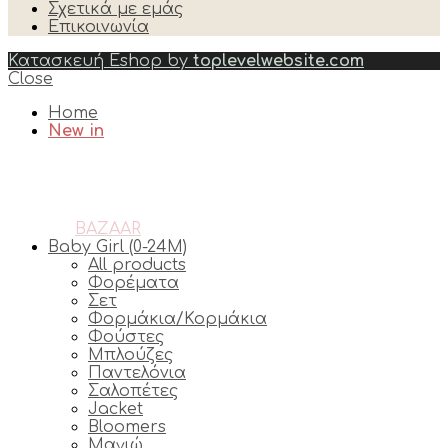
Σχετικά με εμάς
Επικοινωνία
Κατασκευή Eshop by
toplevelwebsite.com
Close
Home
New in
BAZAAR
Baby Girl (0-24M)
All products
Φορέματα
Σετ
Φορμάκια/Κορμάκια
Φούστες
Μπλούζες
Παντελόνια
Σαλοπέτες
Jacket
Bloomers
Μαγιώ