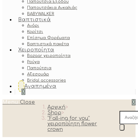
Παπούτσια Εξόδου
Παπουτσάκια Αγκαλιάς
BABYWALKER
Βαπτιστικά
Αγόρι
Κορίτσι
Επίσημα Φορέματα
Βαπτιστικά πακέτα
Χειροποίητα
Bazaar χειροποίητα
Ρούχα
Παπούτσια
Αξεσουάρ
Bridal accessories
Αγαπημένα
0
Menu
Close
0
Αρχική
>
Shop
>
Produc
“Fall-ing for you”
search
χειροποίητη flower
crown