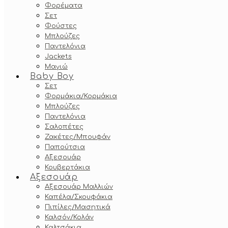
Φορέματα
Σετ
Φούστες
Μπλούζες
Παντελόνια
Jackets
Μαγιώ
Baby Boy
Σετ
Φορμάκια/Κορμάκια
Μπλούζες
Παντελόνια
Σαλοπέτες
Ζακέτες/Μπουφάν
Παπούτσια
Αξεσουάρ
Κουβερτάκια
Αξεσουάρ
Αξεσουάρ Μαλλιών
Καπέλα/Σκουφάκια
Πιπίλες/Μασητικά
Καλσόν/Κολάν
Καλτσάκια