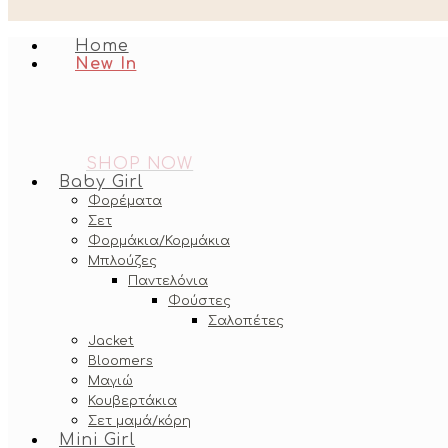
Home
New In
SHOP NOW
Baby Girl
Φορέματα
Σετ
Φορμάκια/Κορμάκια
Μπλούζες
Παντελόνια
Φούστες
Σαλοπέτες
Jacket
Bloomers
Μαγιώ
Κουβερτάκια
Σετ μαμά/κόρη
Mini Girl