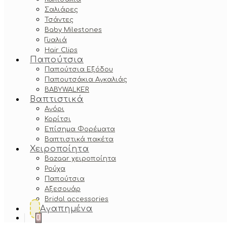
Σαλιάρες
Τσάντες
Baby Milestones
Γυαλιά
Hair Clips
Παπούτσια
Παπούτσια Εξόδου
Παπουτσάκια Αγκαλιάς
BABYWALKER
Βαπτιστικά
Αγόρι
Κορίτσι
Επίσημα Φορέματα
Βαπτιστικά πακέτα
Χειροποίητα
Bazaar χειροποίητα
Ρούχα
Παπούτσια
Αξεσουάρ
Bridal accessories
Αγαπημένα
0