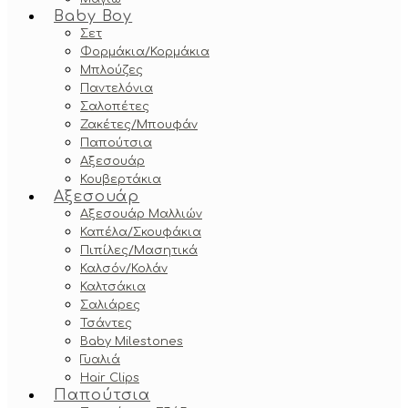
Baby Boy
Σετ
Φορμάκια/Κορμάκια
Μπλούζες
Παντελόνια
Σαλοπέτες
Ζακέτες/Μπουφάν
Παπούτσια
Αξεσουάρ
Κουβερτάκια
Αξεσουάρ
Αξεσουάρ Μαλλιών
Καπέλα/Σκουφάκια
Πιπίλες/Μασητικά
Καλσόν/Κολάν
Καλτσάκια
Σαλιάρες
Τσάντες
Baby Milestones
Γυαλιά
Hair Clips
Παπούτσια