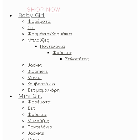
SHOP NOW
Baby Girl
Φορέματα
Σετ
Φορμάκια/Κορμάκια
Μπλούζες
Παντελόνια
Φούστες
Σαλοπέτες
Jacket
Bloomers
Μαγιώ
Κουβερτάκια
Σετ μαμά/κόρη
Mini Girl
Φορέματα
Σετ
Φούστες
Μπλούζες
Παντελόνια
Jackets
Μαγιώ