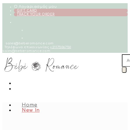
Skip
Ο Λογαριασμός μου
to
GIFT CARD
TRACK YOUR ORDER
content
sales@beberomance.com
Τηλέφωνο επικοινωνίας
+2117506750
sales@beberomance.com
Pro
sea
Home
New In