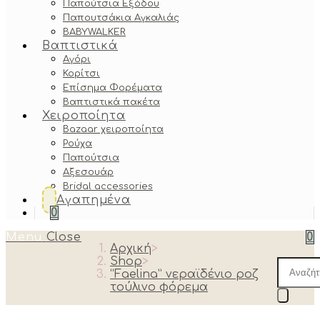
Παπούτσια Εξόδου
Παπουτσάκια Αγκαλιάς
BABYWALKER
Βαπτιστικά
Αγόρι
Κορίτσι
Επίσημα Φορέματα
Βαπτιστικά πακέτα
Χειροποίητα
Bazaar χειροποίητα
Ρούχα
Παπούτσια
Αξεσουάρ
Bridal accessories
Αγαπημένα
0
Menu
Close
0
Αρχική
>
Shop
>
Produc
“Faelina” νεραϊδένιο ροζ
search
τούλινο φόρεμα