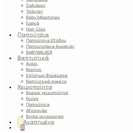
Σαλιάρες
Τσάντες
Baby Milestones
Γυαλιά
Hair Clips
Παπούτσια
Παπούτσια Εξόδου
Παπουτσάκια Αγκαλιάς
BABYWALKER
Βαπτιστικά
Αγόρι
Κορίτσι
Επίσημα Φορέματα
Βαπτιστικά πακέτα
Χειροποίητα
Bazaar χειροποίητα
Ρούχα
Παπούτσια
Αξεσουάρ
Bridal accessories
Αγαπημένα
0