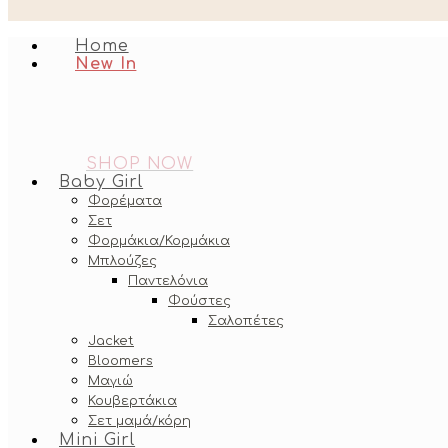
Home
New In
SHOP NOW
Baby Girl
Φορέματα
Σετ
Φορμάκια/Κορμάκια
Μπλούζες
Παντελόνια
Φούστες
Σαλοπέτες
Jacket
Bloomers
Μαγιώ
Κουβερτάκια
Σετ μαμά/κόρη
Mini Girl