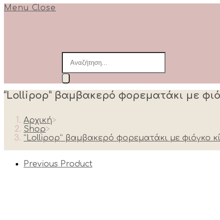
Menu
Close
Products
search
“Lollipop” βαμβακερό φορεματάκι με φιό
Αρχική
>
Shop
>
“Lollipop” βαμβακερό φορεματάκι με φιόγκο κ
Previous Product