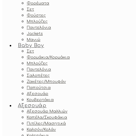
Φορέματα
Σετ
Φούστες
Μπλούζες
Παντελόνια
Jackets
Μαγιώ
Baby Boy
Σετ
Φορμάκια/Κορμάκια
Μπλούζες
Παντελόνια
Σαλοπέτες
Ζακέτες/Μπουφάν
Παπούτσια
Αξεσουάρ
Κουβερτάκια
Αξεσουάρ
Αξεσουάρ Μαλλιών
Καπέλα/Σκουφάκια
Πιπίλες/Μασητικά
Καλσόν/Κολάν
Καλτσάκια